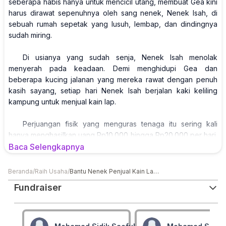
seberapa habis hanya untuk mencicil utang, membuat Gea kini
harus dirawat sepenuhnya oleh sang nenek, Nenek Isah, di
sebuah rumah sepetak yang lusuh, lembap, dan dindingnya
sudah miring.
Di usianya yang sudah senja, Nenek Isah menolak
menyerah pada keadaan. Demi menghidupi Gea dan
beberapa kucing jalanan yang mereka rawat dengan penuh
kasih sayang, setiap hari Nenek Isah berjalan kaki keliling
kampung untuk menjual kain lap.
Perjuangan fisik yang menguras tenaga itu sering kali
hanya menghasilkan uang Rp10.000 hingga Rp20.000 per hari.
Uang sekecil itu tentu jauh dari kata cukup. Jangankan untuk
Baca Selengkapnya
memperbaiki dinding rumah mereka yang hampir roboh, untuk
sekadar memastikan mereka bisa makan esok hari saja sudah
Beranda
/
Raih Usaha
/
Bantu Nenek Penjual Kain Lap Rawat Cucu Lumpuh
menjadi perjuangan yang berat.
Fundraiser
Akibat himpitan ekonomi ini, Gea terpaksa putus sekolah