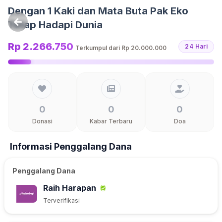
Langsung ke konten
Dengan 1 Kaki dan Mata Buta Pak Eko
Tetap Hadapi Dunia
Rp 2.266.750
24 Hari
Terkumpul dari
Rp 20.000.000
0
0
0
Donasi
Kabar Terbaru
Doa
Informasi Penggalang Dana
Penggalang Dana
Raih Harapan
Terverifikasi