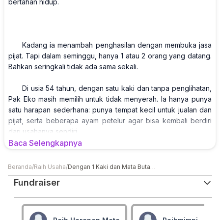
bertahan hidup.
Kadang ia menambah penghasilan dengan membuka jasa
pijat. Tapi dalam seminggu, hanya 1 atau 2 orang yang datang.
Bahkan seringkali tidak ada sama sekali.
Di usia 54 tahun, dengan satu kaki dan tanpa penglihatan,
Pak Eko masih memilih untuk tidak menyerah. Ia hanya punya
satu harapan sederhana: punya tempat kecil untuk jualan dan
pijat, serta beberapa ayam petelur agar bisa kembali berdiri
dari usahanya sendiri.
Baca Selengkapnya
TemanBaik! yuk bantu Pak Eko bangkit lagi, jangan
biarkan ia terus bertahan dengan kondisinya yang serba
Beranda
/
Raih Usaha
/
Dengan 1 Kaki dan Mata Buta Pak Eko Tetap Hadapi Dunia
kesulitan. ❤️
Fundraiser