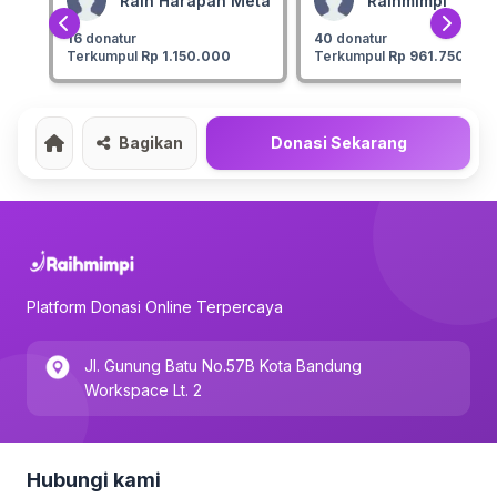
Raih Harapan Meta
Raihmimpi
16
donatur
40
donatur
Terkumpul
Rp 1.150.000
Terkumpul
Rp 961.750
Bagikan
Donasi Sekarang
Home
Platform Donasi Online Terpercaya
Jl. Gunung Batu No.57B Kota Bandung
Workspace Lt. 2
Hubungi kami