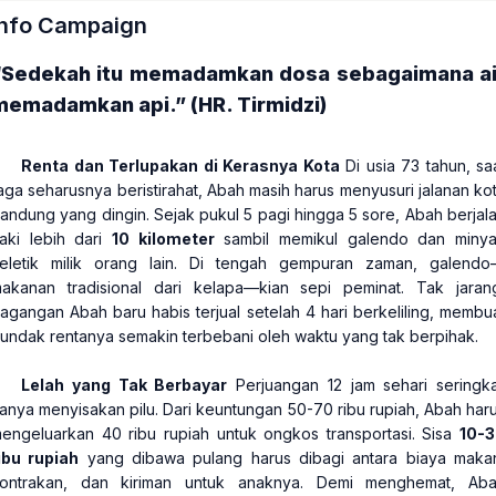
Info Campaign
“Sedekah itu memadamkan dosa sebagaimana ai
memadamkan api.” (HR. Tirmidzi)
Renta dan Terlupakan di Kerasnya Kota
Di usia 73 tahun, sa
aga seharusnya beristirahat, Abah masih harus menyusuri jalanan ko
andung yang dingin. Sejak pukul 5 pagi hingga 5 sore, Abah berjal
aki lebih dari
10 kilometer
sambil memikul galendo dan miny
eletik milik orang lain. Di tengah gempuran zaman, galend
akanan tradisional dari kelapa—kian sepi peminat. Tak jaran
agangan Abah baru habis terjual setelah 4 hari berkeliling, membu
undak rentanya semakin terbebani oleh waktu yang tak berpihak.
Lelah yang Tak Berbayar
Perjuangan 12 jam sehari seringka
anya menyisakan pilu. Dari keuntungan 50-70 ribu rupiah, Abah har
engeluarkan 40 ribu rupiah untuk ongkos transportasi. Sisa
10-
ibu rupiah
yang dibawa pulang harus dibagi antara biaya maka
ontrakan, dan kiriman untuk anaknya. Demi menghemat, Ab