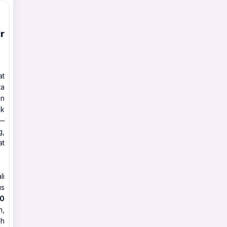
r
at
ta
an
ak
o—
g,
at
li
us
30
n,
ah