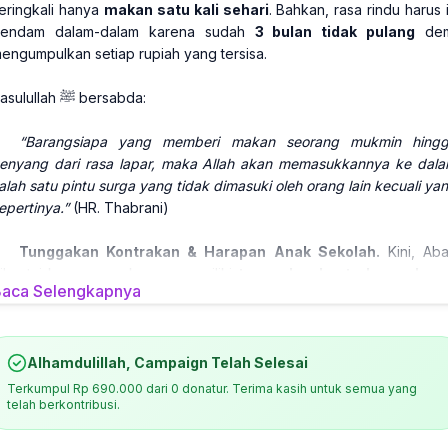
eringkali hanya
makan satu kali sehari
. Bahkan, rasa rindu harus 
endam dalam-dalam karena sudah
3 bulan tidak pulang
dem
engumpulkan setiap rupiah yang tersisa.
Rasulullah ﷺ bersabda:
“Barangsiapa yang memberi makan seorang mukmin hing
enyang dari rasa lapar, maka Allah akan memasukkannya ke dal
alah satu pintu surga yang tidak dimasuki oleh orang lain kecuali ya
epertinya.”
(HR. Thabrani)
Tunggakan Kontrakan & Harapan Anak Sekolah.
Kini, Ab
ihantui kecemasan karena memiliki
tunggakan kontrakan sebes
aca Selengkapnya
00 ribu rupiah
. Jika tak segera dibayar, Abah terancam kehilang
empat berteduh. Namun, semangatnya tak luntur; ia tetap berjua
emi anaknya yang duduk di bangku kelas 3 SMA. Bagi Abah, biarl
a menahan lapar dan lelah, asalkan pendidikan sang anak tid
Alhamdulillah, Campaign Telah Selesai
erputus di tengah jalan. Ia adalah cerminan nyata dari perjuang
Terkumpul
Rp 690.000
dari
0
donatur. Terima kasih untuk semua yang
eorang ayah yang mulia.
telah berkontribusi.