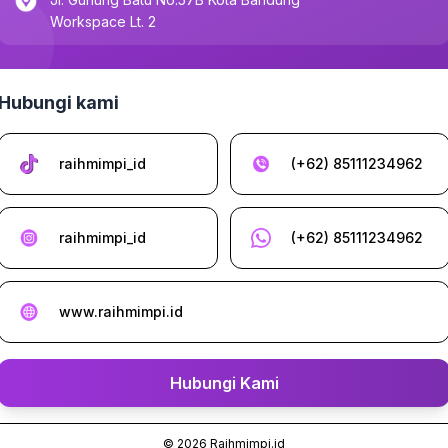
Workspace Lt. 2
Hubungi kami
raihmimpi_id
(+62) 85111234962
raihmimpi_id
(+62) 85111234962
www.raihmimpi.id
Hubungi Kami
©
2026
Raihmimpi.id