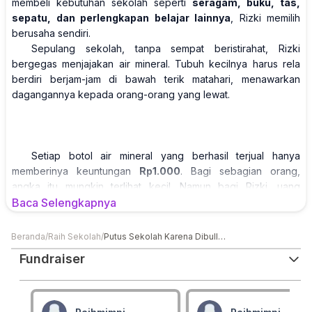
membeli kebutuhan sekolah seperti
seragam, buku, tas,
sepatu, dan perlengkapan belajar lainnya
, Rizki memilih
berusaha sendiri.
Sepulang sekolah, tanpa sempat beristirahat, Rizki
bergegas menjajakan air mineral. Tubuh kecilnya harus rela
berdiri berjam-jam di bawah terik matahari, menawarkan
dagangannya kepada orang-orang yang lewat.
Setiap botol air mineral yang berhasil terjual hanya
memberinya keuntungan
Rp1.000
. Bagi sebagian orang,
angka itu mungkin terlihat kecil. Namun bagi Rizki, uang
tersebut sangat berarti. Sedikit demi sedikit ia tabung dengan
Baca Selengkapnya
harapan dapat membeli perlengkapan sekolah yang
dibutuhkannya.
Beranda
/
Raih Sekolah
/
Putus Sekolah Karena Dibully Kini Jualan Air Demi Bisa Kembali
Setiap hari ia berjualan dengan harapan yang sama:
Fundraiser
"Semoga hari ini dagangannya laku banyak."
Di balik senyum dan semangatnya, Rizki menyimpan mimpi
besar.