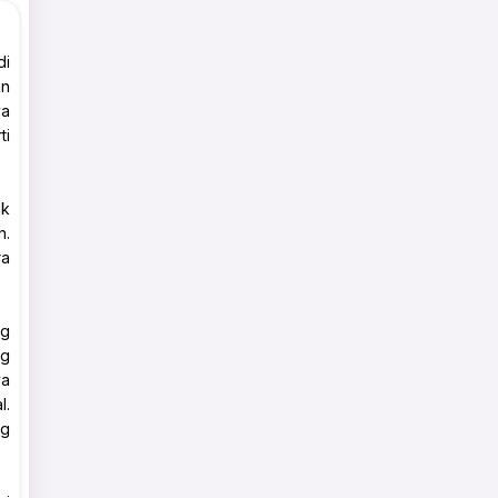
di
an
ya
ti
ak
n.
ra
ng
ng
ya
l.
ng