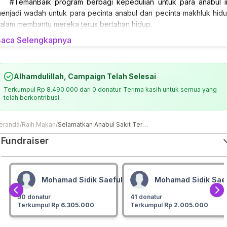
#TemanBaik program berbagi kepedulian untuk para anabul i
enjadi wadah untuk para pecinta anabul dan pecinta makhluk hid
alam membantu mereka terus bertahan hidup.
aca Selengkapnya
Alhamdulillah, Campaign Telah Selesai
Terkumpul
Rp 8.490.000
dari
0
donatur. Terima kasih untuk semua yang
telah berkontribusi.
eranda
/
Raih Makan
/
Selamatkan Anabul Sakit Terlantar Bisa Terus Hidup
Fundraiser
Mohamad Sidik Saefullah
Mohamad Sidik Saef
90
donatur
41
donatur
Terkumpul
Rp 6.305.000
Terkumpul
Rp 2.005.000