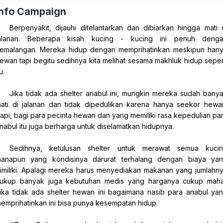
Info Campaign
Berpenyakit, dijauhi ditelantarkan dan dibiarkan hingga mati 
alanan. Beberapa kisah kucing - kucing ini penuh deng
emalangan. Mereka hidup dengan memprihatinkan meskipun han
ewan tapi begitu sedihnya kita melihat sesama makhluk hidup seper
u.
Jika tidak ada shelter anabul ini, mungkin mereka sudah bany
ati di jalanan dan tidak dipedulikan karena hanya seekor hewa
api, bagi para pecinta hewan dan yang memiliki rasa kepedulian pa
nabul itu juga berharga untuk diselamatkan hidupnya.
Sedihnya, ketulusan shelter untuk merawat semua kuci
anapun yang kondisinya darurat terhalang dengan biaya ya
imiliki. Apalagi mereka harus menyediakan makanan yang jumlahn
ukup banyak juga kebutuhan medis yang harganya cukup maha
ika tidak ada shelter hewan ini bagaimana nasib para anabul ya
emprihatinkan ini bisa punya kesempatan hidup.