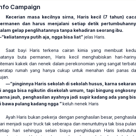
Info Campaign
Kecerian masa kecilnya sirna, Haris kecil (7 tahun) cac
ermanen dan harus menjalani setiap detik pertumbuhann
alam gelap penglihatannya tanpa kehadiran seorang ibu.
“keliatannya putih aja, ngga bisa liat”
jelas Haris.
Saat bayi Haris terkena cairan kimia yang membuat ked
atanya buta permanen, Haris kecil menghabiskan hari-harin
itemani kakek dan nenek dalam perekonomian yang sangat terbat
eratap rumah yang hanya cukup untuk menahan dari panas d
ujan.
—“pinginnya Haris sekolah di sekolah husus, karna sekara
i angga bisa ngikutin disekolah umum, tapi bingung ongkosn
arna jauh, penghasilan ayahnya jadi supir kadang ada yang bi
i bawa pulang kadang ngga ”
keluh nenek Haris
Ayah Haris bukan pekerja dengan penghasilan besar, penghasil
ari menjadi supir truck tak seberapa dan menuntutnya tak bisa pula
etiap hari sehingga selain biaya penghidupan Haris kebutuh