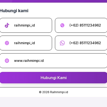
Hubungi kami
raihmimpi_id
(+62) 85111234962
raihmimpi_id
(+62) 85111234962
www.raihmimpi.id
Hubungi Kami
©
2026
Raihmimpi.id