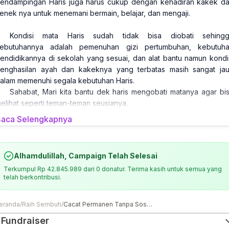
endampingan Haris juga harus cukup dengan kehadiran kakek d
enek nya untuk menemani bermain, belajar, dan mengaji.
Kondisi mata Haris sudah tidak bisa diobati sehing
ebutuhannya adalah pemenuhan gizi pertumbuhan, kebutuh
endidikannya di sekolah yang sesuai, dan alat bantu namun kondi
enghasilan ayah dan kakeknya yang terbatas masih sangat ja
alam memenuhi segala kebutuhan Haris.
Sahabat, Mari kita bantu dek haris mengobati matanya agar bi
elihat seperti teman-teman seusianya.
aca Selengkapnya
Alhamdulillah, Campaign Telah Selesai
Terkumpul
Rp 42.845.989
dari
0
donatur. Terima kasih untuk semua yang
telah berkontribusi.
eranda
/
Raih Sembuh
/
Cacat Permanen Tanpa Sosok Ibu Bantu Dik Haris Dapat Kehidupan Layak
Fundraiser