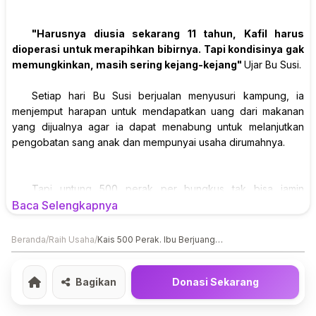
"Harusnya diusia sekarang 11 tahun, Kafil harus
dioperasi untuk merapihkan bibirnya. Tapi kondisinya gak
memungkinkan, masih sering kejang-kejang"
Ujar Bu Susi.
Setiap hari Bu Susi berjualan menyusuri kampung, ia
menjemput harapan untuk mendapatkan uang dari makanan
yang dijualnya agar ia dapat menabung untuk melanjutkan
pengobatan sang anak dan mempunyai usaha dirumahnya.
Tapi untung 500 perak per bungkus tak bisa jamin
harapan itu terwujud. Dalam sehari, dapat uang 10rb rasanya
Baca Selengkapnya
sangat bersyukur.
Beranda
/
Raih Usaha
/
Kais 500 Perak. Ibu Berjuang Untuk Besarkan Anak Lumpuh
Saat ini Kafil sering kejang-kejang, seharusnya ia
menjalani pengobatan rutin di rumah sakit dan mengkonsumsi
obat kejang. Namun apa daya, penghasilan sang suami dari
Bagikan
Donasi Sekarang
Home
buruh bangunan dan jualan makanan tidak mencukupi untuk
biaya pengobatan. Untuk makan sehari-haripun sangat