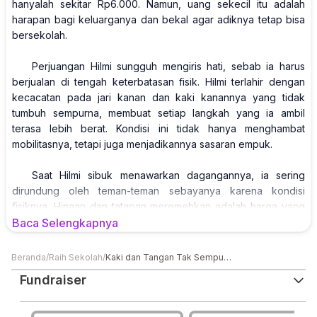
hanyalah sekitar Rp6.000. Namun, uang sekecil itu adalah
harapan bagi keluarganya dan bekal agar adiknya tetap bisa
bersekolah.
Perjuangan Hilmi sungguh mengiris hati, sebab ia harus
berjualan di tengah keterbatasan fisik. Hilmi terlahir dengan
kecacatan pada jari kanan dan kaki kanannya yang tidak
tumbuh sempurna, membuat setiap langkah yang ia ambil
terasa lebih berat. Kondisi ini tidak hanya menghambat
mobilitasnya, tetapi juga menjadikannya sasaran empuk.
Saat Hilmi sibuk menawarkan dagangannya, ia sering
dirundung oleh teman-teman sebayanya karena kondisi
fisiknya. Hinaan dan tatapan meremehkan adalah harga yang
harus ia bayar setiap sore. Momen paling menyedihkan dari
Baca Selengkapnya
perjuangan ini adalah ketika ia harus menahan perundungan
tersebut, padahal yang ia inginkan hanyalah membantu
Beranda
/
Raih Sekolah
/
Kaki dan Tangan Tak Sempurna Hilmi Jadi Tulang Punggung Keluarga
keluarga.
Fundraiser
Meskipun demikian, keteguhan hati Hilmi membuatnya