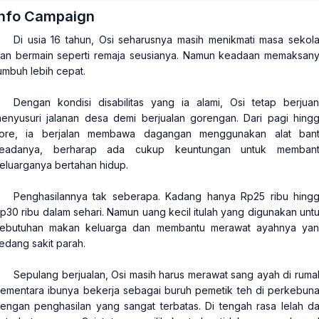
Info Campaign
Di usia 16 tahun, Osi seharusnya masih menikmati masa sekol
an bermain seperti remaja seusianya. Namun keadaan memaksan
umbuh lebih cepat.
Dengan kondisi disabilitas yang ia alami, Osi tetap berjua
enyusuri jalanan desa demi berjualan gorengan. Dari pagi hing
ore, ia berjalan membawa dagangan menggunakan alat ban
eadanya, berharap ada cukup keuntungan untuk memban
eluarganya bertahan hidup.
Penghasilannya tak seberapa. Kadang hanya Rp25 ribu hing
p30 ribu dalam sehari. Namun uang kecil itulah yang digunakan unt
ebutuhan makan keluarga dan membantu merawat ayahnya ya
edang sakit parah.
Sepulang berjualan, Osi masih harus merawat sang ayah di ruma
ementara ibunya bekerja sebagai buruh pemetik teh di perkebun
engan penghasilan yang sangat terbatas. Di tengah rasa lelah d