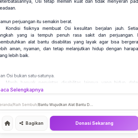
eterbatasannya, Osi tetap memilih kuat dan tidak menyerah pa
eadaan.
amun perjuangan itu semakin berat.
Kondisi fisiknya membuat Osi kesulitan berjalan jauh. Seti
angkah yang ia tempuh penuh rasa sakit dan perjuangan. 
embutuhkan alat bantu disabilitas yang layak agar bisa berger
ebih aman, nyaman, dan tetap melanjutkan hidup dengan harap
ang lebih baik.
an Osi bukan satu-satunya.
Masih banyak penyintas disabilitas lainnya yang hidup dal
eterbatasan, tetapi tetap berjuang demi keluarga dan masa dep
aca Selengkapnya
ereka. Mereka bukan meminta dikasihani. Mereka han
embutuhkan kesempatan untuk bisa hidup lebih mandiri dan ter
eranda
/
Raih Sembuh
/
Bantu Wujudkan Alat Bantu Disabilitas Untuk Osi Dan Penyintas Lainnya
elangkah.
Mari bantu wujudkan alat bantu disabilitas untuk Osi dan pa
Bagikan
Donasi Sekarang
Home
ejuang disabilitas lainnya.
Karena bagi mereka, alat bantu bukan sekadar benda. Itu adal