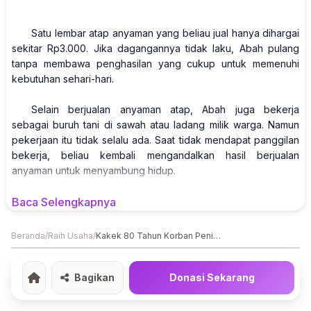
Satu lembar atap anyaman yang beliau jual hanya dihargai
sekitar Rp3.000. Jika dagangannya tidak laku, Abah pulang
tanpa membawa penghasilan yang cukup untuk memenuhi
kebutuhan sehari-hari.
Selain berjualan anyaman atap, Abah juga bekerja
sebagai buruh tani di sawah atau ladang milik warga. Namun
pekerjaan itu tidak selalu ada. Saat tidak mendapat panggilan
bekerja, beliau kembali mengandalkan hasil berjualan
anyaman untuk menyambung hidup.
Baca Selengkapnya
Di usia senjanya, perjuangan Abah seharusnya mulai
berkurang. Namun takdir berkata lain.
Beranda
/
Raih Usaha
/
Kakek 80 Tahun Korban Penipuan Terancam Kehilangan Rumahnya
Beberapa waktu lalu, Abah menjadi korban penipuan oleh
seseorang yang dikenalnya. Dengan berbagai bujuk rayu dan
janji bahwa Abah tidak akan dibebani pembayaran apa pun,
Bagikan
Donasi Sekarang
Home
pelaku mengajak Abah mengajukan pinjaman bank
menggunakan KTP dan sertifikat rumah milik Abah sebagai