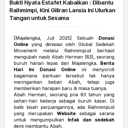
Bukti Nyata Estafet Kabaikan : Dibantu
Raihmimpi, Kini Giliran Lansia Ini Ulurkan
Tangan untuk Sesama
[Majalengka, Juli 2025] Sebuah 
Donasi 
Online
 yang diinisiasi oleh Global Sedekah 
Movement melalui Raihmimpi.id berhasil 
mengubah nasib Abah Herman (83), seorang 
buruh harian lepas dari Majalengka. 
Berita 
Hari Ini Donasi Online
 ini menyoroti 
bagaimana bantuan tersebut tak hanya 
meringankan beban Abah, tetapi juga 
memberikan harapan baru di masa tuanya.
Abah Herman, seorang pria 83 tahun yang 
sehari-hari bekerja sebagai buruh kasar. Di 
balik kisah perjuangannya, ada Raihmimpi.id 
yang merupakan 
Website
 sebagai sarana 
untuk mengumpulkan 
Infak dan sedekah
demi membantu Abah.