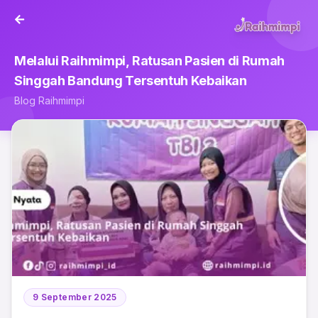
Melalui Raihmimpi, Ratusan Pasien di Rumah
Singgah Bandung Tersentuh Kebaikan
Blog Raihmimpi
9 September 2025