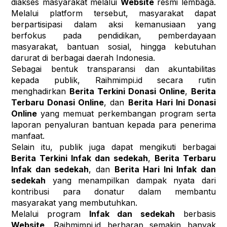
diakses masyarakat melalui 
Website
 resmi lembaga. 
Melalui platform tersebut, masyarakat dapat 
berpartisipasi dalam aksi kemanusiaan yang 
berfokus pada pendidikan, pemberdayaan 
masyarakat, bantuan sosial, hingga kebutuhan 
darurat di berbagai daerah Indonesia.
Sebagai bentuk transparansi dan akuntabilitas 
kepada publik, Raihmimpi.id secara rutin 
menghadirkan 
Berita Terkini Donasi Online
, 
Berita 
Terbaru Donasi Online
, dan 
Berita Hari Ini Donasi 
Online
 yang memuat perkembangan program serta 
laporan penyaluran bantuan kepada para penerima 
manfaat.
Selain itu, publik juga dapat mengikuti berbagai 
Berita Terkini Infak dan sedekah
, 
Berita Terbaru 
Infak dan sedekah
, dan 
Berita Hari Ini Infak dan 
sedekah
 yang menampilkan dampak nyata dari 
kontribusi para donatur dalam membantu 
masyarakat yang membutuhkan.
Melalui program 
Infak dan sedekah
 berbasis 
Website
, Raihmimpi.id berharap semakin banyak 