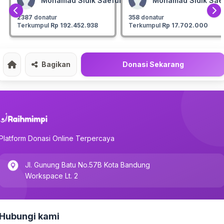
Mohamad Sidik Saefullah
Mohamad Sidik Saef
api menghadirkan peluang untuk sembuh.
2387
donatur
358
donatur
ari bersama, kita kuatkan langkah para pejuang ini.
Terkumpul
Rp 192.452.938
Terkumpul
Rp 17.702.000
Karena bisa jadi,
kebaikan Anda hari ini adalah jalan menu
esembuhan mereka esok hari.
Bagikan
Donasi Sekarang
Home
Platform Donasi Online Terpercaya
Jl. Gunung Batu No.57B Kota Bandung
Workspace Lt. 2
Hubungi kami