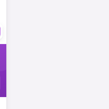
ullah
Mohamad Sidik Saefullah
Mohamad Sidik Saef
0
donatur
0
donatur
Terkumpul
Rp 0
Terkumpul
Rp 0
ju