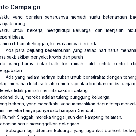
Info Campaign
aktu yang berjalan seharusnya menjadi suatu ketenangan ba
anyak orang.
aktu untuk bekerja, menghidupi keluarga, dan menjalani hid
eperti biasa.
amun di Rumah Singgah, kenyataannya berbeda.
Ada para pejuang kesembuhan yang setiap hari harus menah
asa sakit akibat penyakit kronis dan parah.
da yang harus bolak-balik ke rumah sakit untuk kontrol d
engobatan.
Ada yang malam harinya bukan untuk beristirahat dengan tenan
etapi menahan lelah setelah kemoterapi atau tindakan medis panjang
ereka tidak pernah meminta sakit ini datang.
adahal dulu, mereka adalah tulang punggung keluarga.
ang bekerja, yang menafkahi, yang memastikan dapur tetap menyal
ini, mereka hanya punya satu harapan. Sembuh.
i Rumah Singgah, mereka tinggal jauh dari kampung halaman.
ebagian harus meninggalkan pekerjaan.
Sebagian lagi ditemani keluarga yang juga ikut berhenti beker