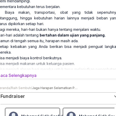
emi mendampingi.
ementara kebutuhan terus berjalan.
Biaya makan, transportasi, obat yang tidak sepenuhn
itanggung, hingga kebutuhan harian lainnya menjadi beban ya
arus dipikirkan setiap hari.
agi mereka, hari-hari bukan hanya tentang menjalani waktu.
ari-hari adalah tentang
bertahan dalam ujian yang panjang.
amun di tengah semua itu, harapan masih ada.
etiap kebaikan yang Anda berikan bisa menjadi penguat langk
ereka.
isa menjadi biaya kontrol berikutnya.
isa menjadi makanan untuk keluarga pasien.
isa menjadi alasan bagi mereka untuk terus melanjutkan pengobatan
ayangkan…
aca Selengkapnya
Ada doa dari seorang ayah, seorang ibu, yang sedang berjua
elawan penyakit kronis, menyebut nama Anda dalam harapannya.
eranda
/
Raih Sembuh
/
Jaga Harapan Selamatkan Para Pejuang Kesembuhan
Doa yang lahir dari rasa syukur karena masih bisa bertahan d
Fundraiser
elanjutkan pengobatan.
Hari ini, kita masih diberi kesempatan untuk menjadi bagian da
arapan mereka.
ukan sekadar membantu.