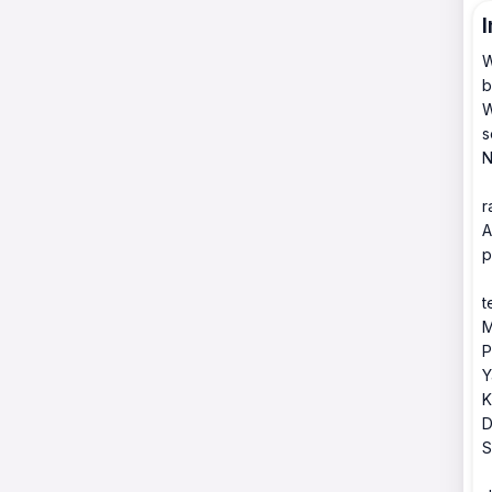
W
b
W
s
N
r
A
p
t
M
P
Y
K
D
S