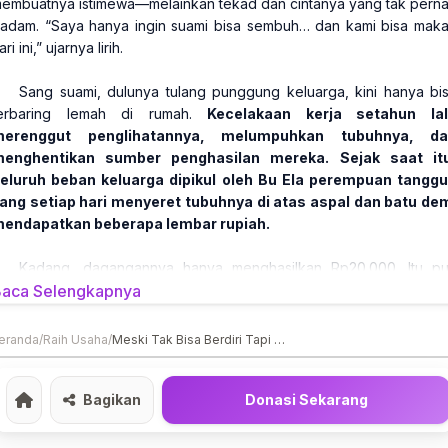
embuatnya istimewa—melainkan tekad dan cintanya yang tak pern
adam. “Saya hanya ingin suami bisa sembuh… dan kami bisa mak
ari ini,” ujarnya lirih.
Sang suami, dulunya tulang punggung keluarga, kini hanya bi
erbaring lemah di rumah.
Kecelakaan kerja setahun la
merenggut penglihatannya, melumpuhkan tubuhnya, da
enghentikan sumber penghasilan mereka. Sejak saat it
eluruh beban keluarga dipikul oleh Bu Ela perempuan tangg
ang setiap hari menyeret tubuhnya di atas aspal dan batu de
endapatkan beberapa lembar rupiah.
Kadang, dagangannya hanya menghasilkan Rp20.000. Itu p
alau habis terjual. Tapi ia tak pernah mengeluh. “Saya nggak m
aca Selengkapnya
ikasihani… yang penting bisa dagang, bisa makan, bisa beli obat
atanya.
eranda
/
Raih Usaha
/
Meski Tak Bisa Berdiri Tapi Bu Ela Tetap Melangkah
Kini, tangan-tangannya mulai membengkak. Lututnya dipenuhi lu
an kapalan. Tapi ia tak berhenti.
Bagikan
Donasi Sekarang
Home
Setiap pagi ia tetap bangun, berdoa, berharap masih ada ya
embeli dagangannya hari itu. Ia hanya ingin satu hal yai