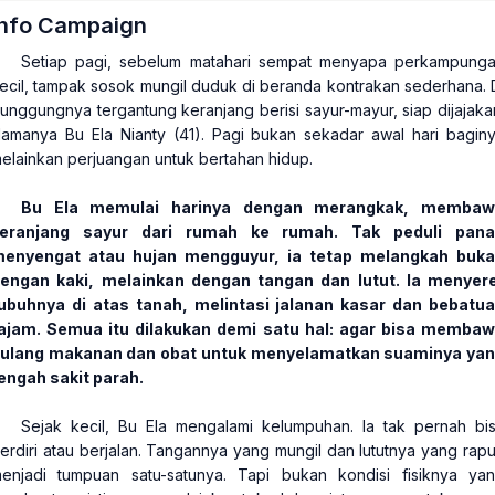
Info Campaign
Setiap pagi, sebelum matahari sempat menyapa perkampung
ecil, tampak sosok mungil duduk di beranda kontrakan sederhana. 
unggungnya tergantung keranjang berisi sayur-mayur, siap dijajaka
amanya Bu Ela Nianty (41). Pagi bukan sekadar awal hari bagin
elainkan perjuangan untuk bertahan hidup.
Bu Ela memulai harinya dengan merangkak, membaw
eranjang sayur dari rumah ke rumah. Tak peduli pan
enyengat atau hujan mengguyur, ia tetap melangkah buk
engan kaki, melainkan dengan tangan dan lutut. Ia menyer
ubuhnya di atas tanah, melintasi jalanan kasar dan bebatu
ajam. Semua itu dilakukan demi satu hal: agar bisa memba
ulang makanan dan obat untuk menyelamatkan suaminya ya
engah sakit parah.
Sejak kecil, Bu Ela mengalami kelumpuhan. Ia tak pernah bi
erdiri atau berjalan. Tangannya yang mungil dan lututnya yang rap
enjadi tumpuan satu-satunya. Tapi bukan kondisi fisiknya ya