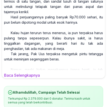
termos di satu tangan, dan sandal lusuh di tangan satunya
untuk melindungi telapak tangan dari panas aspal dan
tajamnya kerikil.
Hasil perjuangannya paling banyak Rp70.000 sehari, itu
pun belum dipotong modal untuk esok harinya.
Kalau hujan terurun terus menerus, ia pun terpaksa harus
pulang tanpa sepeserpun. Kalau ibunya sakit, ia harus
tinggalkan dagangan, yang berarti hari itu tak ada
penghasilan, tak ada makanan di meja.
Tak jarang, Pak Uus terpaksa mengetuk pintu tetangga
untuk meminjam segenggam beras.
Namun, meski hidup menekannya tanpa henti, ia tak
pernah menyerah. Tak pernah menyalahkan nasib. Satu hal
Baca Selengkapnya
yang selalu ia simpan hanyalah sebuah mimpi sederhana.
“Saya ingin punya usaha tetap… supaya saya bisa tetap
dekat dengan ibu, tanpa harus terus merangkak di jalan.”
Alhamdulillah, Campaign Telah Selesai
Terkumpul
Rp 2.379.000
dari
0
donatur. Terima kasih untuk
Teman Beramal. Bayangkan, seorang anak dengan
semua yang telah berkontribusi.
tubuh lumpuh, rela menahan sakit setiap hari demi