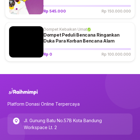
Rp 545.000
Rp 150.000.000
Dompet Kebaikan Umat
Dompet Peduli Bencana Ringankan
Duka Para Korban Bencana Alam
Rp 0
Rp 100.000.000
Platform Donasi Online Terpercaya
Jl. Gunung Batu No.57B Kota Bandung
Workspace Lt. 2