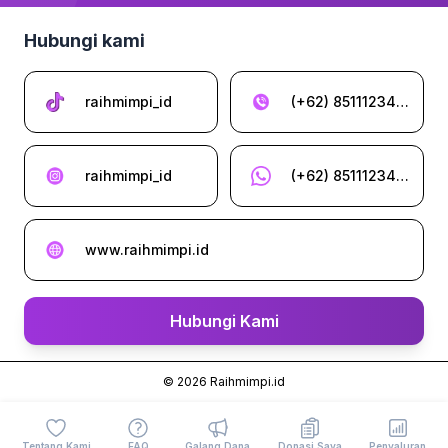
Hubungi kami
raihmimpi_id
(+62) 85111234962
raihmimpi_id
(+62) 85111234962
www.raihmimpi.id
Hubungi Kami
©
2026
Raihmimpi.id
Tentang Kami
FAQ
Galang Dana
Donasi Saya
Penyaluran