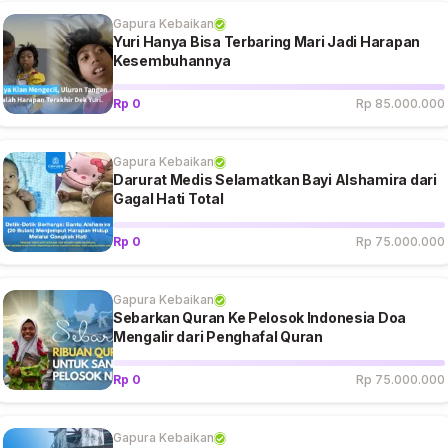
Gapura Kebaikan
Yuri Hanya Bisa Terbaring Mari Jadi Harapan
Kesembuhannya
Rp 0
Rp 85.000.000
Gapura Kebaikan
Darurat Medis Selamatkan Bayi Alshamira dari
Gagal Hati Total
Rp 0
Rp 75.000.000
Gapura Kebaikan
Sebarkan Quran Ke Pelosok Indonesia Doa
Mengalir dari Penghafal Quran
Rp 0
Rp 75.000.000
Gapura Kebaikan