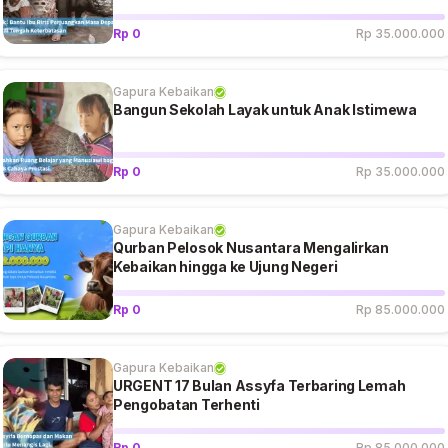
Rp 0
Rp 35.000.000
Gapura Kebaikan
Bangun Sekolah Layak untuk Anak Istimewa
Rp 0
Rp 35.000.000
Gapura Kebaikan
Qurban Pelosok Nusantara Mengalirkan
Kebaikan hingga ke Ujung Negeri
Rp 0
Rp 85.000.000
Gapura Kebaikan
URGENT 17 Bulan Assyfa Terbaring Lemah
Pengobatan Terhenti
Rp 0
Rp 85.000.000