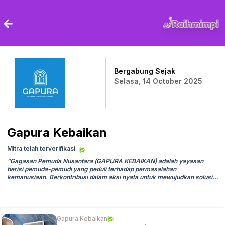
Bergabung Sejak
Selasa, 14 October 2025
Gapura Kebaikan
Mitra telah terverifikasi
"
Gagasan Pemuda Nusantara (GAPURA KEBAIKAN) adalah yayasan
berisi pemuda-pemudi yang peduli terhadap permasalahan
kemanusiaan. Berkontribusi dalam aksi nyata untuk mewujudkan solusi
bagi permasalahan kemanusiaan, Yuk Barengan kita bergerak optimal
unt
"
Gapura Kebaikan