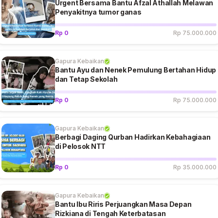
Urgent Bersama Bantu Afzal Athallah Melawan
Penyakitnya tumor ganas
Rp 0
Rp 75.000.000
Gapura Kebaikan
Bantu Ayu dan Nenek Pemulung Bertahan Hidup
dan Tetap Sekolah
Rp 0
Rp 75.000.000
Gapura Kebaikan
Berbagi Daging Qurban Hadirkan Kebahagiaan
di Pelosok NTT
Rp 0
Rp 35.000.000
Gapura Kebaikan
Bantu Ibu Riris Perjuangkan Masa Depan
Rizkiana di Tengah Keterbatasan