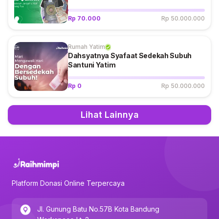
Rp 70.000
Rp 50.000.000
Rumah Yatim
Dahsyatnya Syafaat Sedekah Subuh
Santuni Yatim
Rp 0
Rp 50.000.000
Lihat Lainnya
Platform Donasi Online Terpercaya
Jl. Gunung Batu No.57B Kota Bandung