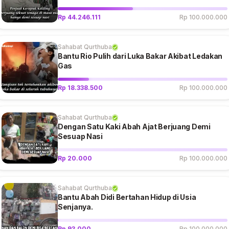
Rp 44.246.111
Rp 100.000.000
Sahabat Qurthuba
Bantu Rio Pulih dari Luka Bakar Akibat Ledakan
Gas
Rp 18.338.500
Rp 100.000.000
Sahabat Qurthuba
Dengan Satu Kaki Abah Ajat Berjuang Demi
Sesuap Nasi
Rp 20.000
Rp 100.000.000
Sahabat Qurthuba
Bantu Abah Didi Bertahan Hidup di Usia
Senjanya.
Rp 93.000
Rp 100.000.000