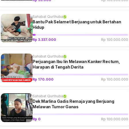
Sahabat Qurthuba
Bantu Pak Selamet Berjuang untuk Bertahan
Hidup
Rp 3.337.000
Rp 100.000.000
Sahabat Qurthuba
Perjuangan Ibu Iin Melawan Kanker Rectum,
Harapan di Tengah Derita
Rp 170.000
Rp 100.000.000
Sahabat Qurthuba
Dek Marlina Gadis Remaja yang Berjuang
Melawan Tumor Ganas
Rp 0
Rp 100.000.000