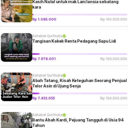
Kasih Natal untuk mak Lani lansia sebatang
kara
Rp 1.085.000
Rp 100.000.000
Sahabat Qurthuba
Tangisan Kakek Renta Pedagang Sapu Lidi
Rp 7.978.001
Rp 100.000.000
Sahabat Qurthuba
Abah Tatang, Kisah Keteguhan Seorang Penjual
Telor Asin di Ujung Senja
Rp 7.433.055
Rp 100.000.000
Sahabat Qurthuba
Bantu Abah Kardi, Pejuang Tangguh di Usia 94
Tahun