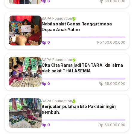
Rp 0
Rp 50.000.000
SAPA Foundation
Nabila sakit Ganas Renggut masa
Depan Anak Yatim
Rp 0
Rp 100.000.000
SAPA Foundation
Cita Cita Rama jadi TENTARA. kini sirna
oleh sakit THALASEMIA
Rp 0
Rp 65.000.000
SAPA Foundation
Berjualan puluhan kilo Pak Sair ingin
sembuh.
Rp 0
Rp 60.000.000