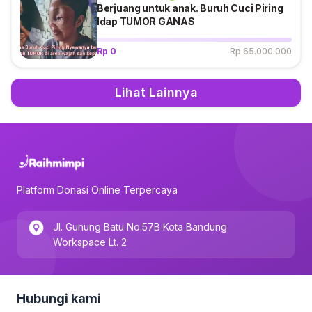
Berjuang untuk anak. Buruh Cuci Piring
ldap TUMOR GANAS
Rp 0
Rp 65.000.000
Lihat Lainnya
Platform Donasi Online Terpercaya
Jl. Gunung Batu No.57B Kota Bandung
Workspace Lt. 2
Hubungi kami