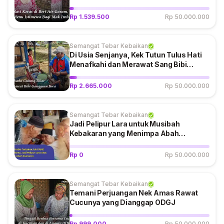
Tenaga untuk Bekerja
Rp 1.539.500
Rp 50.000.000
Semangat Tebar Kebaikan
Di Usia Senjanya, Kek Tutun Tulus Hati
Menafkahi dan Merawat Sang Bibi
Berkebutuhan Khusus
Rp 2.665.000
Rp 50.000.000
Semangat Tebar Kebaikan
Jadi Pelipur Lara untuk Musibah
Kebakaran yang Menimpa Abah
Rustama dan Istri yang Sakit Stroke
Rp 0
Rp 50.000.000
Semangat Tebar Kebaikan
Temani Perjuangan Nek Amas Rawat
Cucunya yang Dianggap ODGJ
Rp 999.000
Rp 50.000.000