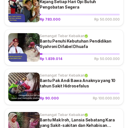
Semangat Tebar Kebaikan Jl. Capricorn No.35 RT.09 RW.06
Kejang Setiap Hari Opi Butuh
Kelurahan Gumuruh Kecamatan Batununggal Bandung 40275
"
Pengobatan Segera
Rp 783.000
Rp 50.000.000
Semangat Tebar Kebaikan
Bantu Penuhi Kebutuhan Pendidikan
Syahroni Difabel Dhuafa
Rp 1.839.014
Rp 50.000.000
Semangat Tebar Kebaikan
Bantu Pak Andi Bawa Anaknya yang 10
tahun Sakit Hidrosefalus
Rp 90.000
Rp 100.000.000
Semangat Tebar Kebaikan
Bantu Mak Iroh, Lansia Sebatang Kara
yang Sakit-sakitan dan Kehabisan