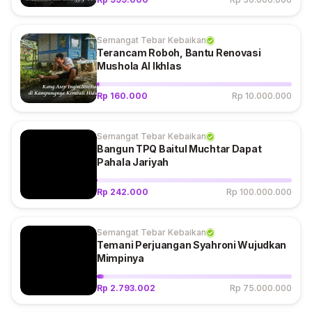
Semangat Tebar Kebaikan
Terancam Roboh, Bantu Renovasi
Mushola Al Ikhlas
Rp 160.000
Rp 10.000.000
Semangat Tebar Kebaikan
Bangun TPQ Baitul Muchtar Dapat
Pahala Jariyah
Rp 242.000
Rp 100.000.000
Semangat Tebar Kebaikan
Temani Perjuangan Syahroni Wujudkan
Mimpinya
Rp 2.793.002
Rp 75.000.000