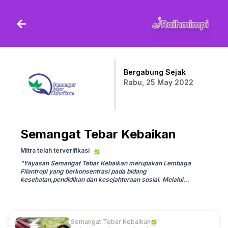
Bergabung Sejak
Rabu, 25 May 2022
Semangat Tebar Kebaikan
Mitra telah terverifikasi
"
Yayasan Semangat Tebar Kebaikan merupakan Lembaga
Filantropi yang berkonsentrasi pada bidang
kesehatan,pendidikan dan kesejahteraan sosial. Melalui
gerakan di bidang tersebut kami berkomitmen ingin menebar
kebaikan kepada masyarakat luas. Lembaga kami sudah
terdaftar dalam Akta Pendirian No. 08 Tanggal 18 Juni 2020.
Keputusan Menteri Hukum dan Hak Asasi Manusia Republik
Indonesia Nomor AHU-0009452.AH.01.04.Tahun 2020Yayasan
Semangat Tebar Kebaikan