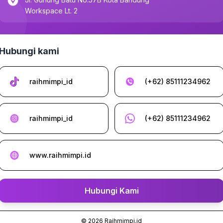
Workspace Lt. 2
Hubungi kami
raihmimpi_id
(+62) 85111234962
raihmimpi_id
(+62) 85111234962
www.raihmimpi.id
Hubungi Kami
©
2026
Raihmimpi.id