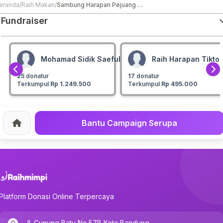
eranda
/
Raih Makan
/
Sambung Harapan Pejuang Nafkah di Usia Senja
Fundraiser
Mohamad Sidik Saefullah
Raih Harapan Tikto
25
donatur
17
donatur
Terkumpul
Rp 1.249.500
Terkumpul
Rp 495.000
Bantu Campaign Serupa
Home
Platform Donasi Online Terpercaya
Jl. Gunung Batu No.57B Kota Bandung