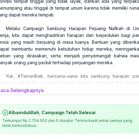
ondisi tempat tinggal yang tidak layak, bahkan ada yang terpak
enumpang atau tinggal di tempat umum karena tidak memiliki rum
ang dapat mereka tempati.
Melalui Campaign Sambung Harapan Pejuang Nafkah di Us
enja, kita dapat menghadirkan harapan dan kepedulian bagi pa
ansia yang masih berjuang di masa tuanya. Bantuan yang diberik
apat membantu memenuhi kebutuhan hidup mereka, meringank
eban yang dirasakan, serta menjadi penyemangat bahwa mas
anyak orang yang peduli terhadap perjuangan mereka.
Yuk, #TemanBaik, bersama-sama kita sambung harapan pa
ejuang nafkah di usia senja dengan berbagi santunan dan bantu
ebutuhan pokok. Semoga setiap kebaikan yang kita berikan dap
aca Selengkapnya
enghadirkan senyum, ketenangan, dan kebahagiaan bagi mere
ang tetap berjuang di tengah keterbatasan.
Alhamdulillah, Campaign Telah Selesai
Terkumpul
Rp 2.704.500
dari
0
donatur. Terima kasih untuk semua yang
telah berkontribusi.