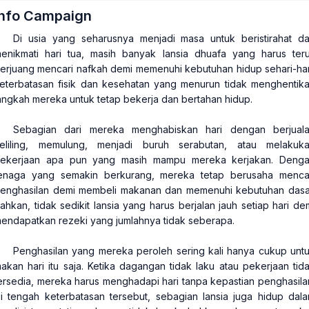
Info Campaign
Di usia yang seharusnya menjadi masa untuk beristirahat d
enikmati hari tua, masih banyak lansia dhuafa yang harus ter
erjuang mencari nafkah demi memenuhi kebutuhan hidup sehari-har
eterbatasan fisik dan kesehatan yang menurun tidak menghentik
angkah mereka untuk tetap bekerja dan bertahan hidup.
Sebagian dari mereka menghabiskan hari dengan berjual
eliling, memulung, menjadi buruh serabutan, atau melakuk
ekerjaan apa pun yang masih mampu mereka kerjakan. Deng
enaga yang semakin berkurang, mereka tetap berusaha menca
enghasilan demi membeli makanan dan memenuhi kebutuhan dasa
ahkan, tidak sedikit lansia yang harus berjalan jauh setiap hari de
endapatkan rezeki yang jumlahnya tidak seberapa.
Penghasilan yang mereka peroleh sering kali hanya cukup unt
akan hari itu saja. Ketika dagangan tidak laku atau pekerjaan tid
ersedia, mereka harus menghadapi hari tanpa kepastian penghasila
i tengah keterbatasan tersebut, sebagian lansia juga hidup dal