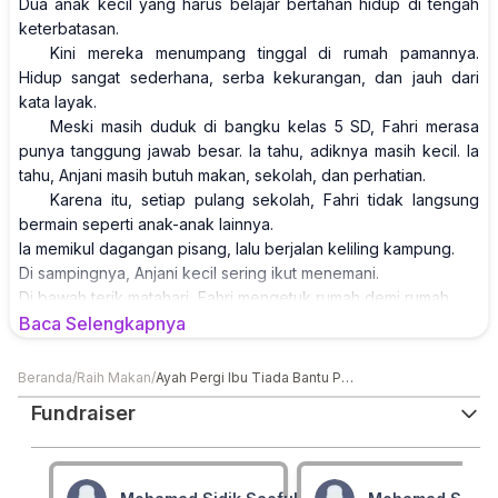
Dua anak kecil yang harus belajar bertahan hidup di tengah
keterbatasan.
Kini mereka menumpang tinggal di rumah pamannya.
Hidup sangat sederhana, serba kekurangan, dan jauh dari
kata layak.
Meski masih duduk di bangku kelas 5 SD, Fahri merasa
punya tanggung jawab besar. Ia tahu, adiknya masih kecil. Ia
tahu, Anjani masih butuh makan, sekolah, dan perhatian.
Karena itu, setiap pulang sekolah, Fahri tidak langsung
bermain seperti anak-anak lainnya.
Ia memikul dagangan pisang, lalu berjalan keliling kampung.
Di sampingnya, Anjani kecil sering ikut menemani.
Di bawah terik matahari, Fahri mengetuk rumah demi rumah.
“Pisangnya, Bu…”
Baca Selengkapnya
Kalimat sederhana itu ia ulang berkali-kali. Kadang sampai
suaranya serak. Kadang tubuhnya lelah. Tapi Fahri tetap
Beranda
/
Raih Makan
/
Ayah Pergi Ibu Tiada Bantu Pahri Kecil Hidupi Adiknya
berjalan.
Fundraiser
Sebab ia tahu, kalau ia berhenti, adiknya mungkin tidak
punya uang jajan. Mungkin tidak bisa membeli kebutuhan
sekolah. Mungkin harus menahan lapar lebih lama.
Namun hasil yang dibawa pulang sering kali tidak seberapa.